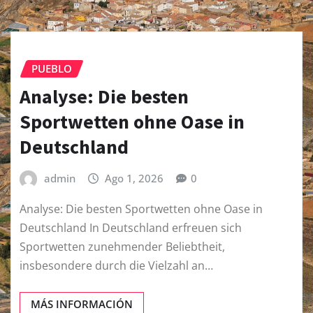
PUEBLO
Analyse: Die besten
Sportwetten ohne Oase in
Deutschland
admin
Ago 1, 2026
0
Analyse: Die besten Sportwetten ohne Oase in
Deutschland In Deutschland erfreuen sich
Sportwetten zunehmender Beliebtheit,
insbesondere durch die Vielzahl an…
MÁS INFORMACIÓN