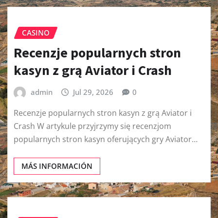
CASINO
Recenzje popularnych stron
kasyn z grą Aviator i Crash
admin
Jul 29, 2026
0
Recenzje popularnych stron kasyn z grą Aviator i
Crash W artykule przyjrzymy się recenzjom
popularnych stron kasyn oferujących gry Aviator…
MÁS INFORMACIÓN