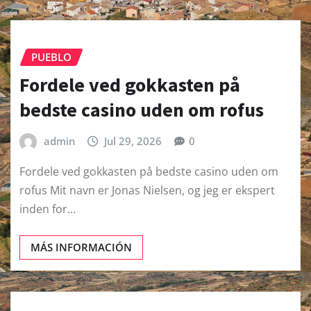
PUEBLO
Fordele ved gokkasten på
bedste casino uden om rofus
admin
Jul 29, 2026
0
Fordele ved gokkasten på bedste casino uden om
rofus Mit navn er Jonas Nielsen, og jeg er ekspert
inden for…
MÁS INFORMACIÓN