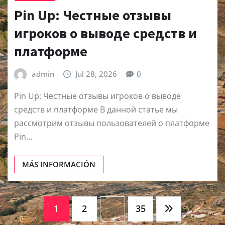
Pin Up: Честные отзывы
игроков о выводе средств и
платформе
admin
Jul 28, 2026
0
Pin Up: Честные отзывы игроков о выводе
средств и платформе В данной статье мы
рассмотрим отзывы пользователей о платформе
Pin…
MÁS INFORMACIÓN
Paginación
1
2
…
35