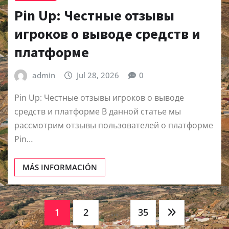
Pin Up: Честные отзывы
игроков о выводе средств и
платформе
admin
Jul 28, 2026
0
Pin Up: Честные отзывы игроков о выводе
средств и платформе В данной статье мы
рассмотрим отзывы пользователей о платформе
Pin…
MÁS INFORMACIÓN
Paginación
1
2
…
35