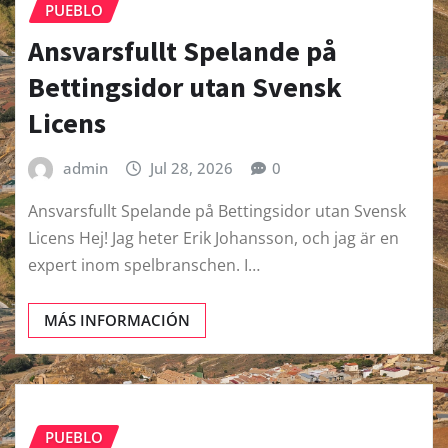
PUEBLO
Ansvarsfullt Spelande på
Bettingsidor utan Svensk
Licens
admin
Jul 28, 2026
0
Ansvarsfullt Spelande på Bettingsidor utan Svensk
Licens Hej! Jag heter Erik Johansson, och jag är en
expert inom spelbranschen. I…
MÁS INFORMACIÓN
PUEBLO