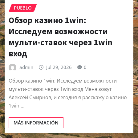
PUEBLO
Обзор казино 1win:
Исследуем возможности
мульти-ставок через 1win
вход
admin
Jul 29, 2026
0
Обзор казино 1win: Исследуем возможности
мульти-ставок через 1win вход Меня зовут
Алексей Смирнов, и сегодня я расскажу о казино
1win.…
MÁS INFORMACIÓN