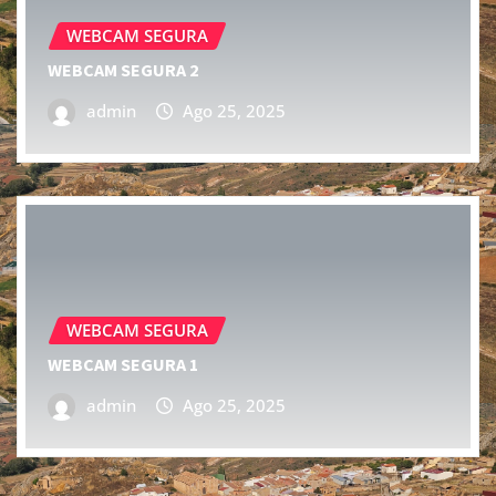
WEBCAM SEGURA
WEBCAM SEGURA 2
admin
Ago 25, 2025
WEBCAM SEGURA
WEBCAM SEGURA 1
admin
Ago 25, 2025