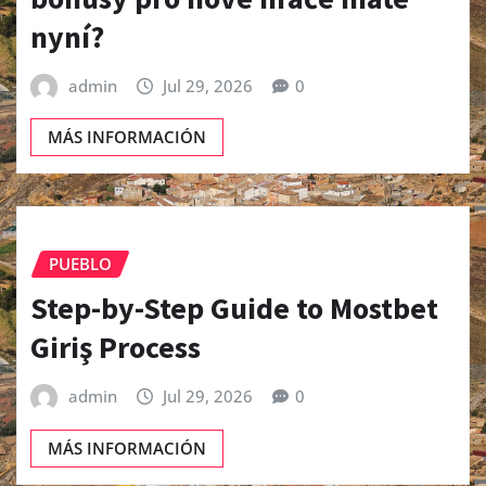
nyní?
admin
Jul 29, 2026
0
MÁS INFORMACIÓN
PUEBLO
Step-by-Step Guide to Mostbet
Giriş Process
admin
Jul 29, 2026
0
MÁS INFORMACIÓN