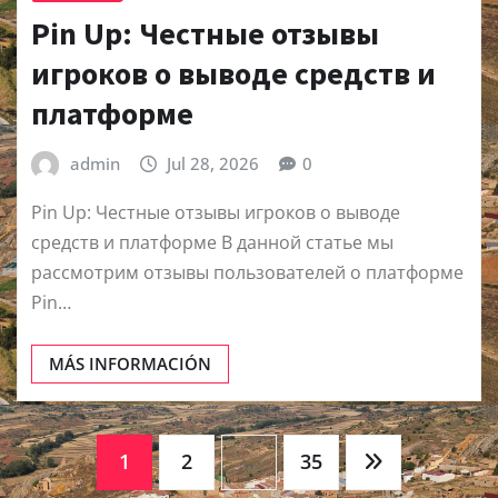
Pin Up: Честные отзывы
игроков о выводе средств и
платформе
admin
Jul 28, 2026
0
Pin Up: Честные отзывы игроков о выводе
средств и платформе В данной статье мы
рассмотрим отзывы пользователей о платформе
Pin…
MÁS INFORMACIÓN
Paginación
1
2
…
35