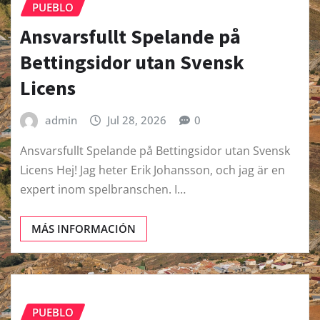
PUEBLO
Ansvarsfullt Spelande på
Bettingsidor utan Svensk
Licens
admin
Jul 28, 2026
0
Ansvarsfullt Spelande på Bettingsidor utan Svensk
Licens Hej! Jag heter Erik Johansson, och jag är en
expert inom spelbranschen. I…
MÁS INFORMACIÓN
PUEBLO