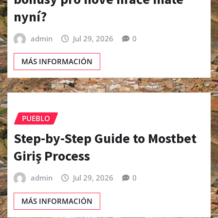
nyní?
admin
Jul 29, 2026
0
MÁS INFORMACIÓN
PUEBLO
Step-by-Step Guide to Mostbet
Giriş Process
admin
Jul 29, 2026
0
MÁS INFORMACIÓN