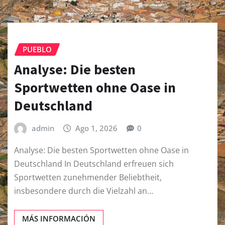
PUEBLO
Analyse: Die besten
Sportwetten ohne Oase in
Deutschland
admin
Ago 1, 2026
0
Analyse: Die besten Sportwetten ohne Oase in
Deutschland In Deutschland erfreuen sich
Sportwetten zunehmender Beliebtheit,
insbesondere durch die Vielzahl an…
MÁS INFORMACIÓN