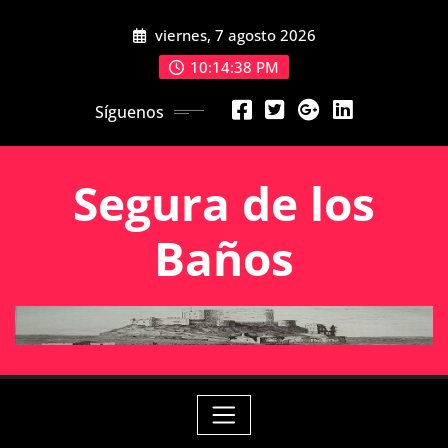
Saltar
viernes, 7 agosto 2026
al
contenido
10:14:38 PM
Síguenos
Segura de los
Baños