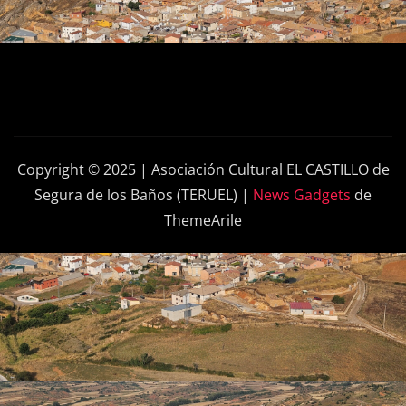
de
entradas
Copyright © 2025 | Asociación Cultural EL CASTILLO de
Segura de los Baños (TERUEL)
|
News Gadgets
de
ThemeArile