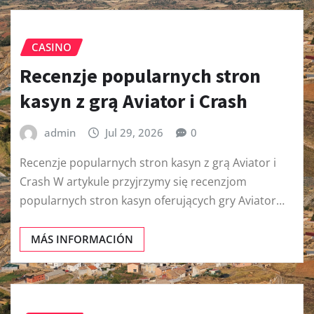
CASINO
Recenzje popularnych stron
kasyn z grą Aviator i Crash
admin
Jul 29, 2026
0
Recenzje popularnych stron kasyn z grą Aviator i
Crash W artykule przyjrzymy się recenzjom
popularnych stron kasyn oferujących gry Aviator…
MÁS INFORMACIÓN