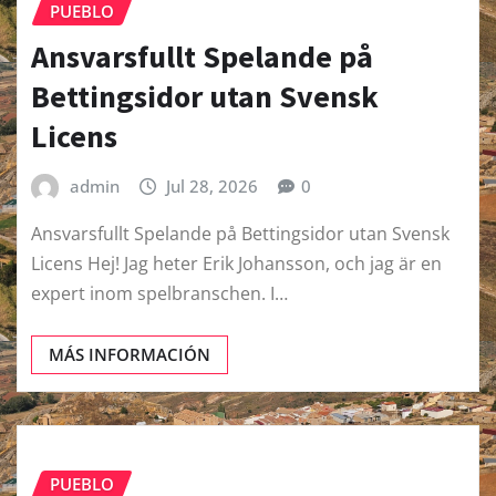
PUEBLO
Ansvarsfullt Spelande på
Bettingsidor utan Svensk
Licens
admin
Jul 28, 2026
0
Ansvarsfullt Spelande på Bettingsidor utan Svensk
Licens Hej! Jag heter Erik Johansson, och jag är en
expert inom spelbranschen. I…
MÁS INFORMACIÓN
PUEBLO