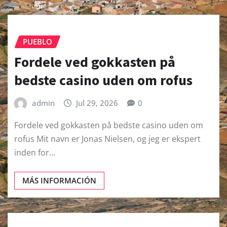
PUEBLO
Fordele ved gokkasten på
bedste casino uden om rofus
admin
Jul 29, 2026
0
Fordele ved gokkasten på bedste casino uden om
rofus Mit navn er Jonas Nielsen, og jeg er ekspert
inden for…
MÁS INFORMACIÓN