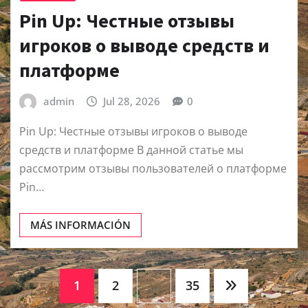
Pin Up: Честные отзывы
игроков о выводе средств и
платформе
admin
Jul 28, 2026
0
Pin Up: Честные отзывы игроков о выводе
средств и платформе В данной статье мы
рассмотрим отзывы пользователей о платформе
Pin…
MÁS INFORMACIÓN
Paginación
1
2
…
35