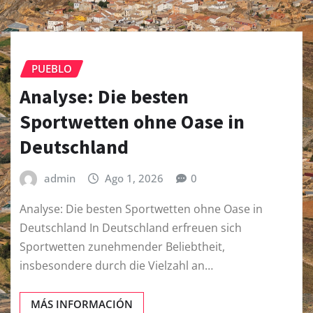
PUEBLO
Analyse: Die besten
Sportwetten ohne Oase in
Deutschland
admin
Ago 1, 2026
0
Analyse: Die besten Sportwetten ohne Oase in
Deutschland In Deutschland erfreuen sich
Sportwetten zunehmender Beliebtheit,
insbesondere durch die Vielzahl an…
MÁS INFORMACIÓN