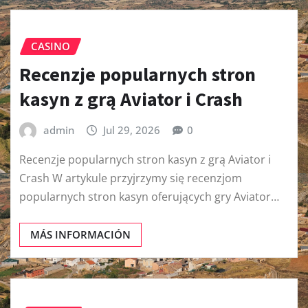
CASINO
Recenzje popularnych stron
kasyn z grą Aviator i Crash
admin
Jul 29, 2026
0
Recenzje popularnych stron kasyn z grą Aviator i
Crash W artykule przyjrzymy się recenzjom
popularnych stron kasyn oferujących gry Aviator…
MÁS INFORMACIÓN