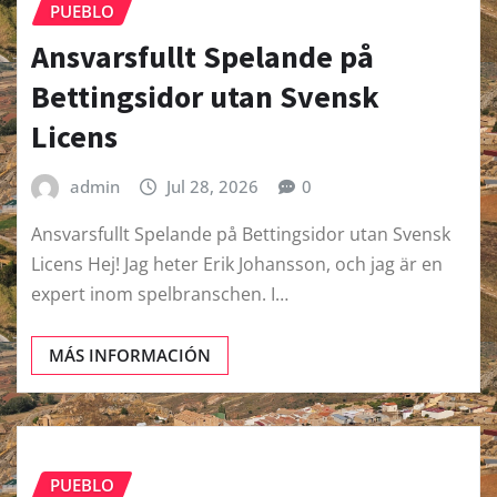
PUEBLO
Ansvarsfullt Spelande på
Bettingsidor utan Svensk
Licens
admin
Jul 28, 2026
0
Ansvarsfullt Spelande på Bettingsidor utan Svensk
Licens Hej! Jag heter Erik Johansson, och jag är en
expert inom spelbranschen. I…
MÁS INFORMACIÓN
PUEBLO