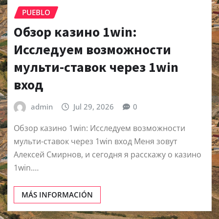
PUEBLO
Обзор казино 1win:
Исследуем возможности
мульти-ставок через 1win
вход
admin
Jul 29, 2026
0
Обзор казино 1win: Исследуем возможности
мульти-ставок через 1win вход Меня зовут
Алексей Смирнов, и сегодня я расскажу о казино
1win.…
MÁS INFORMACIÓN