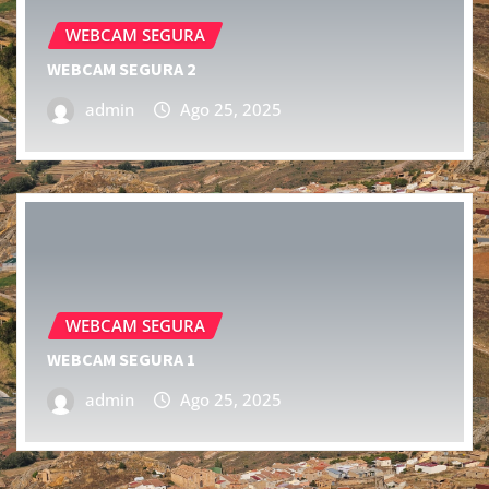
WEBCAM SEGURA
WEBCAM SEGURA 2
admin
Ago 25, 2025
WEBCAM SEGURA
WEBCAM SEGURA 1
admin
Ago 25, 2025