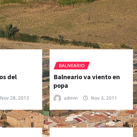
BALNEARIO
os del
Balneario va viento en
popa
Nov 28, 2013
admin
Nov 3, 2011