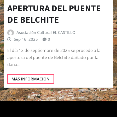
APERTURA DEL PUENTE
DE BELCHITE
Asociación Cultural EL CASTILLO
Sep 16, 2025
0
El día 12 de septiembre de 2025 se procede a la
apertura del puente de Belchite dañado por la
dana…
MÁS INFORMACIÓN