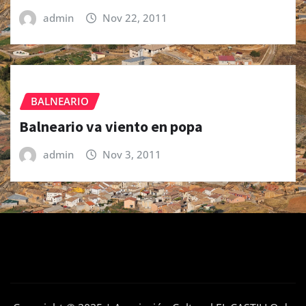
admin
Nov 22, 2011
BALNEARIO
Balneario va viento en popa
admin
Nov 3, 2011