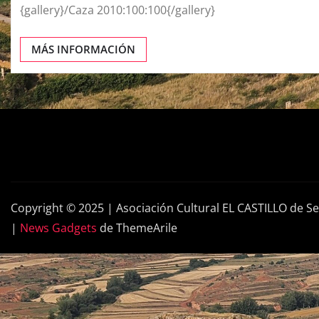
{gallery}/Caza 2010:100:100{/gallery}
MÁS INFORMACIÓN
Copyright © 2025 | Asociación Cultural EL CASTILLO de S
|
News Gadgets
de ThemeArile