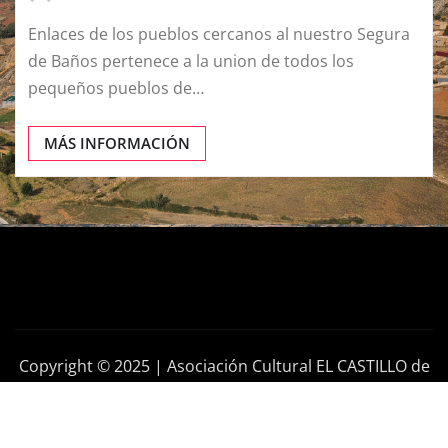
Enlaces de los pueblos cercanos al nuestro Segura
de Baños pertenece a la union de todos los
pequeños pueblos de…
MÁS INFORMACIÓN
Copyright © 2025 | Asociación Cultural EL CASTILLO de
Segura de los Baños (TERUEL)
|
News Gadgets
de
ThemeArile