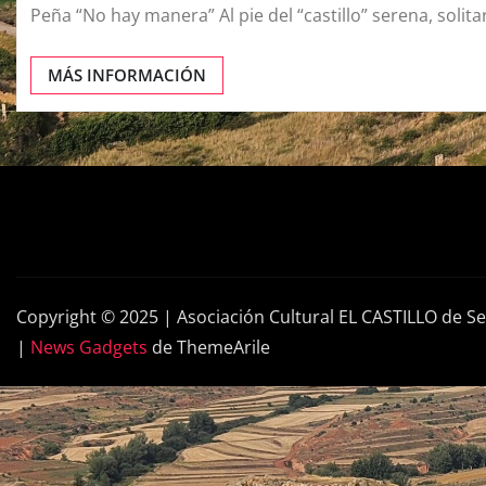
Peña “No hay manera” Al pie del “castillo” serena, solit
MÁS INFORMACIÓN
Copyright © 2025 | Asociación Cultural EL CASTILLO de S
|
News Gadgets
de ThemeArile