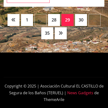
Paginación
1
…
28
29
30
…
de
35
entradas
Copyright © 2025 | Asociación Cultural EL CASTILLO de
Segura de los Baños (TERUEL)
|
News Gadgets
de
ThemeArile